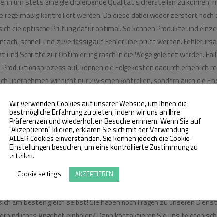
Denn um stets eine gleichbleibende Qualität sicherstellen zu können,
e regelmäßig kontrolliert werden. Da diese dabei weder zerstört noch
ich die optische Prüfung dafür optimal. So können Produkte und einze
fach, schnell und zuverlässig auf Fehler überprüft werden. Fehlerurs
nt und Schritte zur Optimierung rasch in die Wege geleitet werden. Fäll
m Produktionsprozess auf, können die Folgekosten dadurch erheblich r
ich übernehmen wir nicht nur Zwischenkontrollen, sondern auch die
En
naus erledigen wir bei Bedarf außerdem Montage- und Nacharbeiten.
Wir verwenden Cookies auf unserer Website, um Ihnen die
bestmögliche Erfahrung zu bieten, indem wir uns an Ihre
ustrieservice GmbH:
Präferenzen und wiederholten Besuche erinnern. Wenn Sie auf
"Akzeptieren" klicken, erklären Sie sich mit der Verwendung
iedienstleistungen und ausgezeich
ALLER Cookies einverstanden. Sie können jedoch die Cookie-
Einstellungen besuchen, um eine kontrollierte Zustimmung zu
erteilen.
Cookie settings
AKZEPTIEREN
nsten Industriedienstleistungen für unterschiedliche Branchen biete
petenten und ausgezeichneten Service, der Ihnen jederzeit beratend 
ich am besten gleich selbst! Sie haben noch Fragen zu unseren Diens
rbindliches Angebot einholen? Dann kontaktieren Sie uns telefonisch