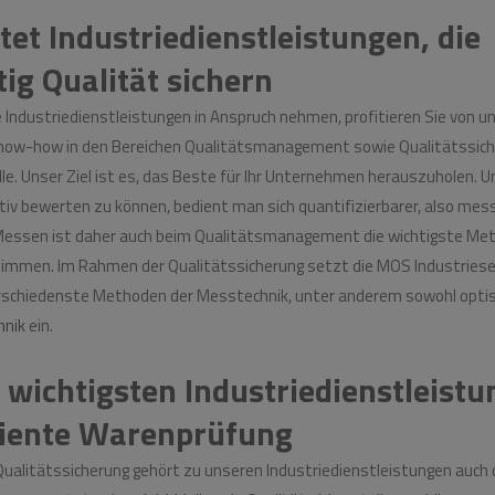
et Industriedienstleistungen, die
tig Qualität sichern
 Industriedienstleistungen in Anspruch nehmen, profitieren Sie von 
ow-how in den Bereichen Qualitätsmanagement sowie Qualitätssich
le. Unser Ziel ist es, das Beste für Ihr Unternehmen herauszuholen. U
tiv bewerten zu können, bedient man sich quantifizierbarer, also mes
essen ist daher auch beim Qualitätsmanagement die wichtigste Met
timmen. Im Rahmen der Qualitätssicherung setzt die MOS Industries
rschiedenste Methoden der Messtechnik, unter anderem sowohl optis
hnik
ein.
 wichtigsten Industriedienstleistu
iziente Warenprüfung
ualitätssicherung gehört zu unseren Industriedienstleistungen auch d