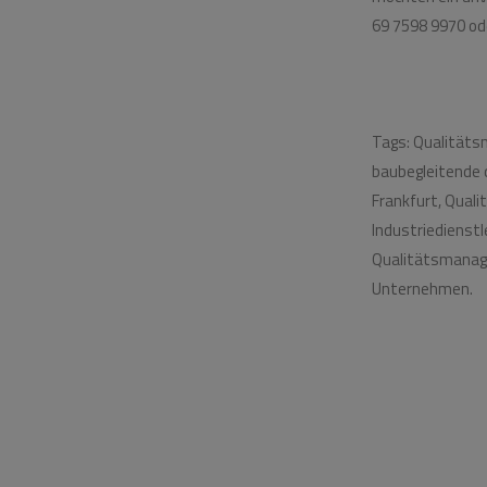
69 7598 9970 od
Tags: Qualitäts
baubegleitende q
Frankfurt, Quali
Industriedienst
Qualitätsmanage
Unternehmen.