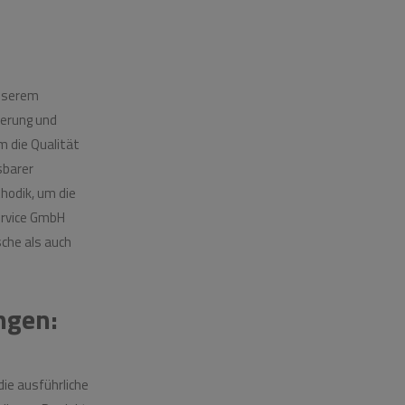
unserem
erung und
m die Qualität
sbarer
hodik, um die
ervice GmbH
che als auch
ngen:
ie ausführliche