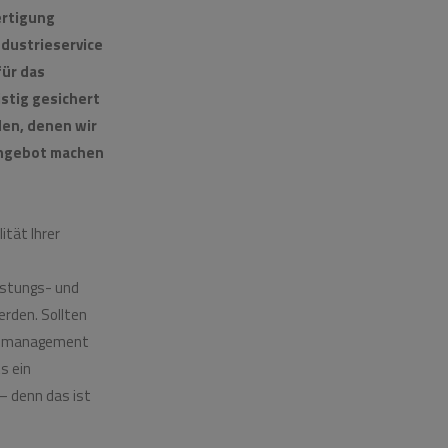
ertigung
ndustrieservice
ür das
istig gesichert
den, denen wir
 Angebot machen
ität Ihrer
eistungs- und
erden. Sollten
onsmanagement
s ein
– denn das ist