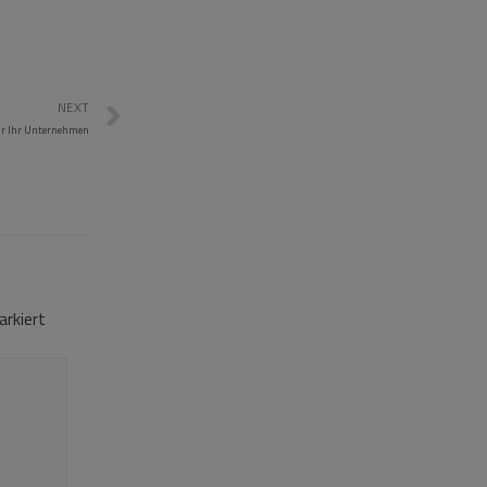
NEXT
für Ihr Unternehmen
rkiert