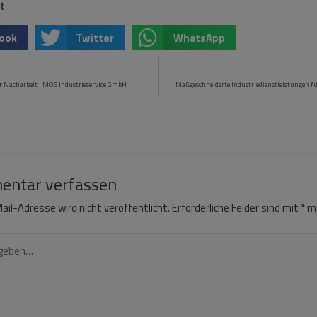
t
ook
Twitter
WhatsApp
für Nacharbeit | MOS Industrieservice GmbH
Maßgeschneiderte Industriedienstleistungen 
ntar verfassen
ail-Adresse wird nicht veröffentlicht.
Erforderliche Felder sind mit
*
ma