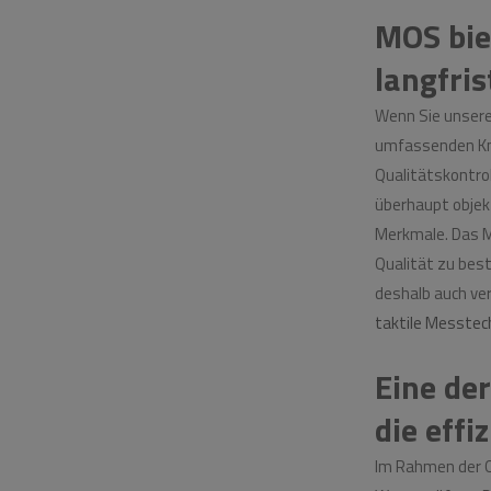
MOS biet
langfris
Wenn Sie unsere
umfassenden Kn
Qualitätskontrol
überhaupt objek
Merkmale. Das M
Qualität zu bes
deshalb auch ve
taktile Messtec
Eine der
die eff
Im Rahmen der Q