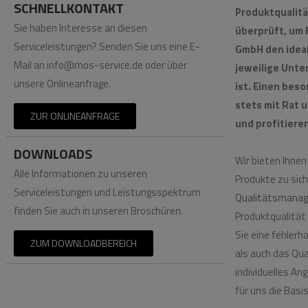
SCHNELLKONTAKT
Produktqualitä
Sie haben Interesse an diesen
überprüft, um 
Serviceleistungen? Senden Sie uns eine E-
GmbH den idea
Mail an info@mos-service.de oder über
jeweilige Unte
unsere Onlineanfrage.
ist. Einen bes
stets mit Rat 
ZUR ONLINEANFRAGE
und profitiere
DOWNLOADS
Wir bieten Ihnen
Alle Informationen zu unseren
Produkte zu sic
Serviceleistungen und Leistungsspektrum
Qualitätsmana
finden Sie auch in unseren Broschüren.
Produktqualität
Sie eine fehler
ZUM DOWNLOADBEREICH
als auch das Qua
individuelles An
für uns die Bas