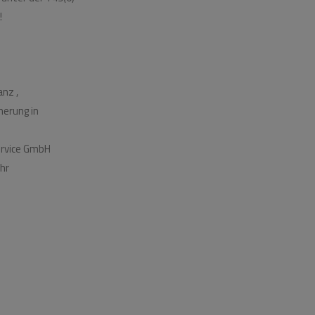
!
nz ,
herung in
ervice GmbH
hr