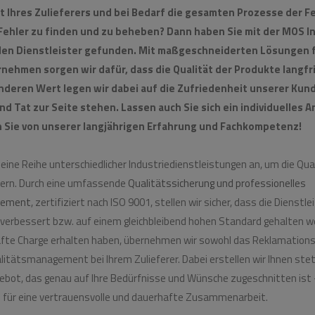
t Ihres Zulieferers und bei Bedarf die gesamten Prozesse der F
Fehler zu finden und zu beheben? Dann haben Sie mit der MOS I
len Dienstleister gefunden. Mit maßgeschneiderten Lösungen f
rnehmen sorgen wir dafür, dass die Qualität der Produkte langfr
onderen Wert legen wir dabei auf die Zufriedenheit unserer Kun
und Tat zur Seite stehen. Lassen auch Sie sich ein individuelles
n Sie von unserer langjährigen Erfahrung und Fachkompetenz!
 eine Reihe unterschiedlicher Industriedienstleistungen an, um die Qual
hern. Durch eine umfassende
Qualitätssicherung und professionelles
gement
, zertifiziert nach ISO 9001, stellen wir sicher, dass die Dienstl
 verbessert bzw. auf einem gleichbleibend hohen Standard gehalten w
hafte Charge erhalten haben, übernehmen wir sowohl das Reklamati
litätsmanagement bei Ihrem Zulieferer. Dabei erstellen wir Ihnen stet
gebot, das genau auf Ihre Bedürfnisse und Wünsche zugeschnitten ist 
is für eine vertrauensvolle und dauerhafte Zusammenarbeit.