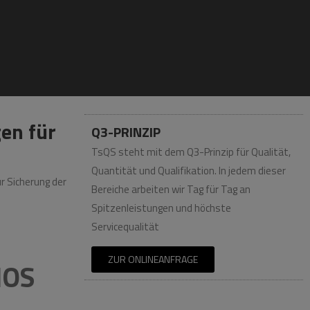
nehmen
en für
Q3-PRINZIP
TsQS steht mit dem Q3-Prinzip für Qualität,
Quantität und Qualifikation. In jedem dieser
r Sicherung der
Bereiche arbeiten wir Tag für Tag an
Spitzenleistungen und höchste
Servicequalität
ZUR ONLINEANFRAGE
MOS