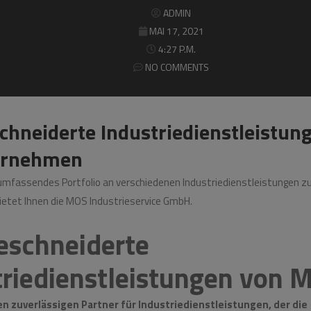
ADMIN
MAI 17, 2021
schneiderte Industriedienstleistungen für Ihr Unter
4:27 P.M.
NO COMMENTS
hneiderte Industriedienstleistung
ernehmen
 umfassendes Portfolio an verschiedenen Industriedienstleistungen zu
ietet Ihnen die MOS Industrieservice GmbH.
schneiderte
triedienstleistungen von 
en zuverlässigen Partner für Industriedienstleistungen, der die