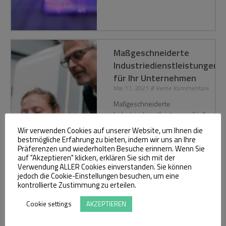
Maßgeschneiderte
Industriedienstleistungen
für Ihr Unternehmen
Mai 17, 2021
Keine Kommentare
Maßgeschneiderte
Industriedienstleistungen für Ihr
Unternehmen Description: Ein
Wir verwenden Cookies auf unserer Website, um Ihnen die
umfassendes Portfolio an
bestmögliche Erfahrung zu bieten, indem wir uns an Ihre
Präferenzen und wiederholten Besuche erinnern. Wenn Sie
auf "Akzeptieren" klicken, erklären Sie sich mit der
Read More »
Verwendung ALLER Cookies einverstanden. Sie können
jedoch die Cookie-Einstellungen besuchen, um eine
kontrollierte Zustimmung zu erteilen.
Cookie settings
AKZEPTIEREN