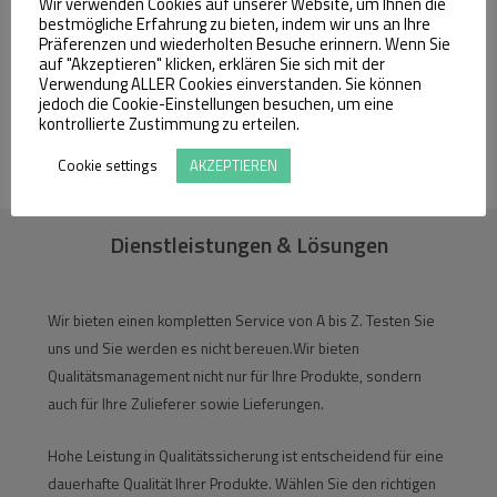
Wir verwenden Cookies auf unserer Website, um Ihnen die
bestmögliche Erfahrung zu bieten, indem wir uns an Ihre
Präferenzen und wiederholten Besuche erinnern. Wenn Sie
auf "Akzeptieren" klicken, erklären Sie sich mit der
Personaldienstleistung
Verwendung ALLER Cookies einverstanden. Sie können
jedoch die Cookie-Einstellungen besuchen, um eine
kontrollierte Zustimmung zu erteilen.
Weiterlesen
Cookie settings
AKZEPTIEREN
Dienstleistungen & Lösungen
Wir bieten einen kompletten Service von A bis Z. Testen Sie
uns und Sie werden es nicht bereuen.Wir bieten
Qualitätsmanagement nicht nur für Ihre Produkte, sondern
auch für Ihre Zulieferer sowie Lieferungen.
Hohe Leistung in Qualitätssicherung ist entscheidend für eine
dauerhafte Qualität Ihrer Produkte. Wählen Sie den richtigen