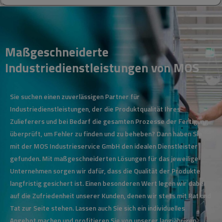
Maßgeschneiderte
Industriedienstleistungen von MOS
Sie suchen einen zuverlässigen Partner für
Industriedienstleistungen, der die Produktqualität Ihres
Zulieferers und bei Bedarf die gesamten Prozesse der Fertigung
überprüft, um Fehler zu finden und zu beheben? Dann haben Sie
mit der MOS Industrieservice GmbH den idealen Dienstleister
gefunden. Mit maßgeschneiderten Lösungen für das jeweilige
Unternehmen sorgen wir dafür, dass die Qualität der Produkte
langfristig gesichert ist. Einen besonderen Wert legen wir dabei
auf die Zufriedenheit unserer Kunden, denen wir stets mit Rat und
Tat zur Seite stehen. Lassen auch Sie sich ein individuelles
Angebot machen und profitieren Sie von unserer langjährigen