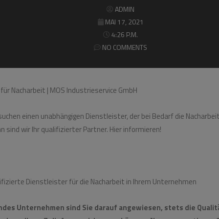
ADMIN
MAI 17, 2021
 Dienstleister für Nacharbeit | MOS Industrieservice 
4:26 P.M.
NO COMMENTS
r für Nacharbeit | MOS Industrieservice GmbH
 suchen einen unabhängigen Dienstleister, der bei Bedarf die Nacharbeit
ind wir Ihr qualifizierter Partner. Hier informieren!
lifizierte Dienstleister für die Nacharbeit in Ihrem Unternehmen
ndes Unternehmen sind Sie darauf angewiesen, stets die Qualitä