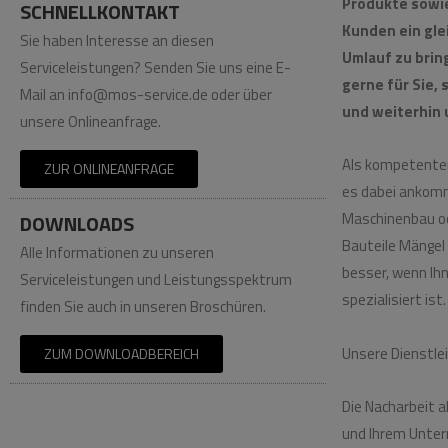
Produkte sowie
SCHNELLKONTAKT
Kunden ein gle
Sie haben Interesse an diesen
Umlauf zu brin
Serviceleistungen? Senden Sie uns eine E-
gerne für Sie,
Mail an info@mos-service.de oder über
und weiterhin 
unsere Onlineanfrage.
Als kompetenter 
ZUR ONLINEANFRAGE
es dabei ankomm
Maschinenbau od
DOWNLOADS
Bauteile Mängel 
Alle Informationen zu unseren
besser, wenn Ih
Serviceleistungen und Leistungsspektrum
spezialisiert ist.
finden Sie auch in unseren Broschüren.
Unsere Dienstlei
ZUM DOWNLOADBEREICH
Die Nacharbeit a
und Ihrem Unter