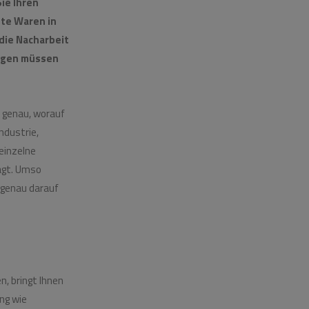
ie Ihren
te Waren in
die
Nacharbeit
tigen müssen
r genau, worauf
ndustrie,
einzelne
ragt. Umso
 genau darauf
, bringt Ihnen
ng wie