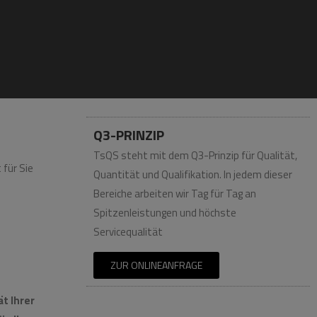
GmbH
Q3-PRINZIP
TsQS steht mit dem Q3-Prinzip für Qualität,
 für Sie
Quantität und Qualifikation. In jedem dieser
Bereiche arbeiten wir Tag für Tag an
Spitzenleistungen und höchste
Servicequalität
ZUR ONLINEANFRAGE
t Ihrer