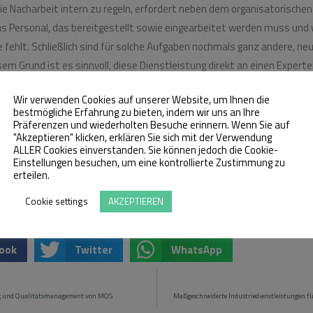
ie Nacharbeit intern zu regeln, erfordert neben dem organisatorisch
das Personal, das bereitgestellt sowie eingearbeitet werden muss und
e fehlt. Schließlich sind für solche Aufgaben nochmals ganz andere, 
sem Grund ist es sinnvoll, diese Dienstleistung direkt an einen Expert
it und Geld und müssen nicht das eigene Personal dafür entbehren. Da
Wir verwenden Cookies auf unserer Website, um Ihnen die
 Ihrem Unternehmen sind nicht betroffen, sondern laufen ganz normal 
bestmögliche Erfahrung zu bieten, indem wir uns an Ihre
Engpässe. Zögern Sie daher nicht, sich wirtschaftliche Vorteile zu sic
Präferenzen und wiederholten Besuche erinnern. Wenn Sie auf
"Akzeptieren" klicken, erklären Sie sich mit der Verwendung
mit beauftragen, die Nacharbeit für Sie durchzuführen. Sie haben noch
ALLER Cookies einverstanden. Sie können jedoch die Cookie-
en? Dann setzen Sie sich am besten gleich mit uns in Verbindung!
Einstellungen besuchen, um eine kontrollierte Zustimmung zu
erteilen.
Cookie settings
AKZEPTIEREN
t
ook
Twitter
WhatsApp
ng und Qualitätsmanagement von MOS
Maßgeschneiderte Industriedienstleistungen 