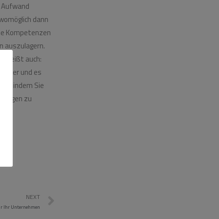
en Aufwand
 womöglich dann
neue Kompetenzen
en auszulagern.
s heißt auch:
weiter und es
hern, indem Sie
 Fragen zu
NEXT
für Ihr Unternehmen