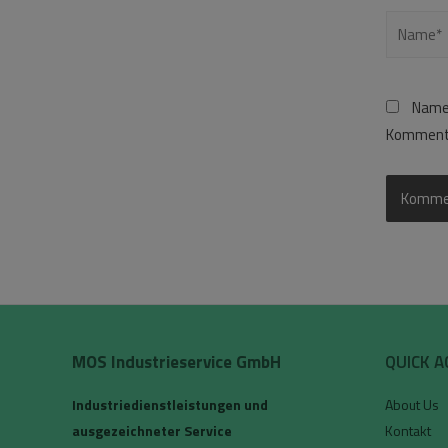
Name,
Kommenta
MOS Industrieservice GmbH
QUICK A
Industriedienstleistungen und
About Us
ausgezeichneter Service
Kontakt