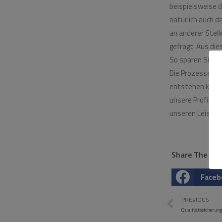
beispielsweise d
natürlich auch 
an anderer Stell
gefragt. Aus die
So sparen Sie Ze
Die Prozesse in
entstehen keine 
unsere Profis da
unseren Leistung
Share The Pos
Faceb
PREVIOUS
Qualitätssicheru