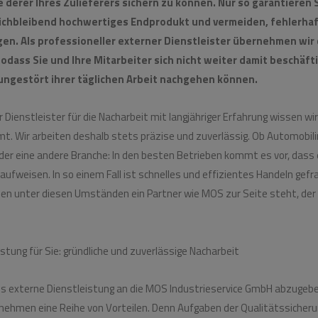
 derer Ihres Zulieferers sichern zu können. Nur so garantieren S
ichbleibend hochwertiges Endprodukt und vermeiden, fehlerhaf
gen. Als professioneller externer
Dienstleister
übernehmen wir 
 sodass Sie und Ihre Mitarbeiter sich nicht weiter damit beschäf
ungestört ihrer täglichen Arbeit nachgehen können.
Dienstleister für die Nacharbeit mit langjähriger Erfahrung wissen wi
t. Wir arbeiten deshalb stets präzise und zuverlässig. Ob Automobili
er eine andere Branche: In den besten Betrieben kommt es vor, dass 
aufweisen. In so einem Fall ist schnelles und effizientes Handeln gef
nen unter diesen Umständen ein Partner wie MOS zur Seite steht, der
stung für Sie: gründliche und zuverlässige Nacharbeit
ls externe Dienstleistung an die MOS Industrieservice GmbH abzugeben
nehmen eine Reihe von Vorteilen. Denn Aufgaben der Qualitätssicheru