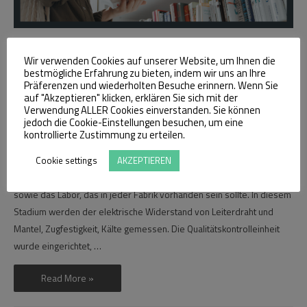
Die Bedeutung der
Wir verwenden Cookies auf unserer Website, um Ihnen die
bestmögliche Erfahrung zu bieten, indem wir uns an Ihre
Qualitätskontrolle
Präferenzen und wiederholten Besuche erinnern. Wenn Sie
auf "Akzeptieren" klicken, erklären Sie sich mit der
Kommentar verfassen
/
Chemical
,
Energy
,
Industry
,
Manufacturing
,
Verwendung ALLER Cookies einverstanden. Sie können
Materials
,
Uncategorized
/ Von
admin
jedoch die Cookie-Einstellungen besuchen, um eine
kontrollierte Zustimmung zu erteilen.
Die Bedeutung der Qualitätskontrolle, ihre Geschichte und ihre
Cookie settings
AKZEPTIEREN
Phasen in der Draht- und Kabelindustrie Eine der wichtigsten Stufen
der Draht- und Kabelproduktion ist die Kontroll- und Qualitätsstufe
sowie das Labor, das in jeder Fabrik vorhanden sein sollte. In diesem
Stadium werden der elektrische Widerstand von Leiterdraht und
Mantel, Zugfestigkeit, Kälte gemessen. Die Qualitätskontrolleinheit
wurde eingerichtet, …
Die
Read More »
Bedeutung
der
Qualitätskontrolle